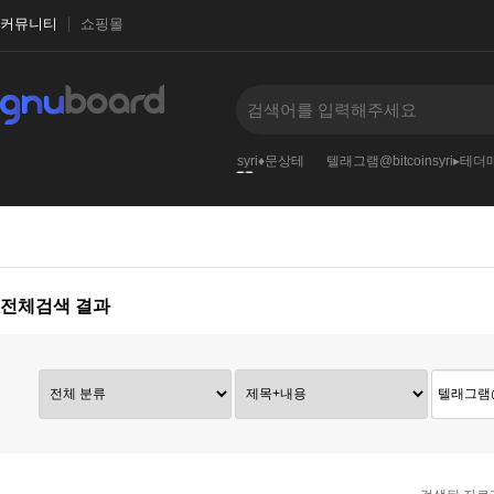
커뮤니티
쇼핑몰
oinsyri」【휴대폰결
텔래그램@bitcoinsyri♦문상테
텔래그램@bitcoinsyri▸테더
‹
›
전체검색 결과