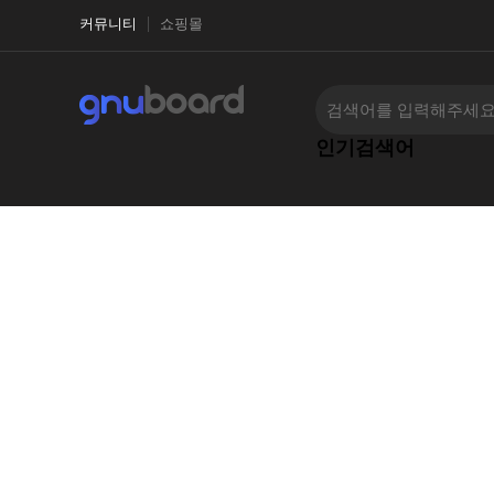
커뮤니티
쇼핑몰
인기검색어
‹
›