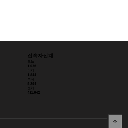
접속자집계
오늘
1,036
어제
1,844
최대
5,294
전체
411,642