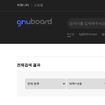
커뮤니티
쇼핑몰
dwash
텔레@UPCOIN24
TG@bitcoinsyri♢♢24시코
tg@bitcoinsyri
텔
‹
›
전체검색 결과