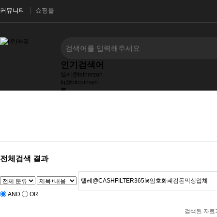
커뮤니티
쇼핑몰
인기검색어
텔레@tetherzon
tg@bitcoinsyri
☎
텔레@fundwash
텔레@UPCOIN24
텔레그램@bitcoinsyri⟡」롯데
텔레bpmc55
전체검색 결과
AND
OR
검색된 자료