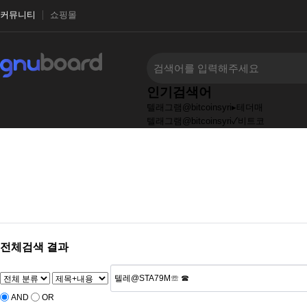
커뮤니티
쇼핑몰
인기검색어
텔래그램@bitcoinsyri▸테더매
텔래그램@bitcoinsyri✓비트코
tg@bitcoinsyri⯌【코인믹싱
텔레@bitcoinsyri⟡➙장외거래
tg@bitcoinsyri✺✺소액결제
TG@bitcoinsyri」【휴대폰결
텔래그램@bitcoinsyri♦문상테
전체검색 결과
AND
OR