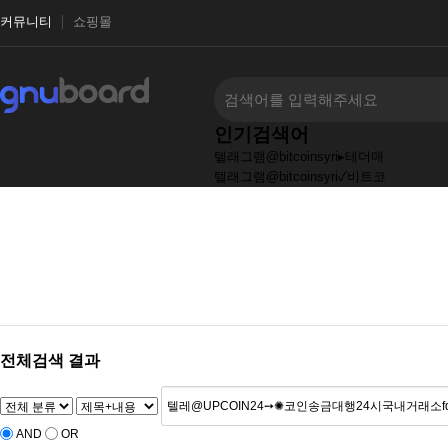
커뮤니티
쇼핑몰
인기검색어
텔래그램@bitcoinsyri▸테더매
텔래그램@bitcoinsyri✓비트코
텔레@UPCOIN24⟡✺sol구입bt
tg@bitcoinsyri⯌【코인믹싱
텔래그램@bitcoinsyri➙♦us
텔레@bitcoinsyri⟡➙장외거래
텔레그램@bitcoinsyri♢「신세
전체검색 결과
AND
OR