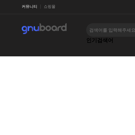
커뮤니티
쇼핑몰
인기검색어
‹
›