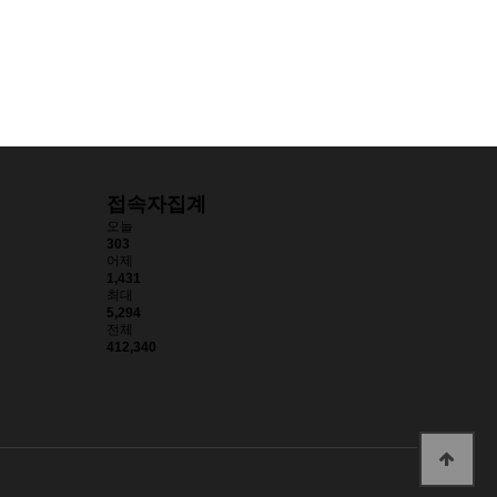
접속자집계
오늘
303
어제
1,431
최대
5,294
전체
412,340