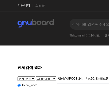
커뮤니티
쇼핑몰
wash
텔레@UPCOIN24
tg@bitcoinsyri
TG@bitcoinsyri♢♢24시코
텔레
‹
›
전체검색 결과
AND
OR