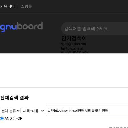
커뮤니티
쇼핑몰
인기검색어
텔레@tetherzon
tg@bitcoinsyri
텔레@UPCOIN24
텔레@fundwash
☎
텔레bpmc55
텔레그램@bitcoinsyri⟡」롯데
전체검색 결과
AND
OR